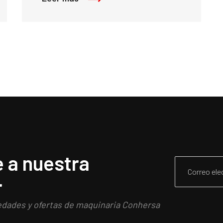
 a nuestra
r
edades y ofertas de maquinaria Conhersa