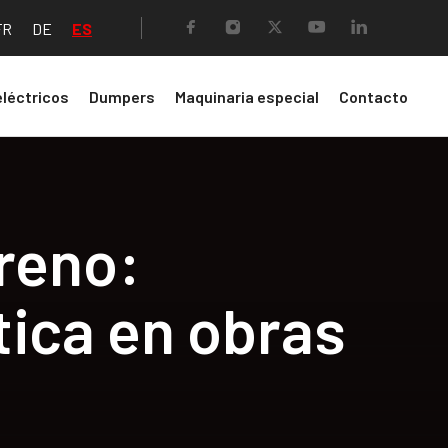
ES
FR
DE
eléctricos
Dumpers
Maquinaria especial
Contacto
reno:
tica en obras