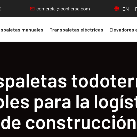
O
comercial@conhersa.com
EN
nspaletas manuales
Transpaletas eléctricas
Elevadores 
spaletas todoter
les para la logís
de construcción